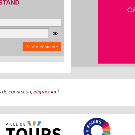
STAND
C
Je me connecte
s de connexion,
cliquez ici
!